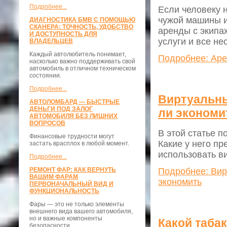
Подробнее...
Если человеку 
чужой машины и
ДИАГНОСТИКА БМВ С ПОМОЩЬЮ
СКАНЕРА: ТОЧНОСТЬ, УДОБСТВО
аренды с экипа
И ДОСТУПНОСТЬ ДЛЯ
услуги и все н
ВЛАДЕЛЬЦЕВ
Каждый автолюбитель понимает,
Подробнее: Аре
насколько важно поддерживать свой
автомобиль в отличном техническом
состоянии.
Подробнее...
Виртуальны
АВТОЛОМБАРД — БЫСТРЫЕ
ДЕНЬГИ ПОД ЗАЛОГ
ли экономи
АВТОМОБИЛЯ БЕЗ ЛИШНИХ
ВОПРОСОВ
В этой статье п
Финансовые трудности могут
Какие у него пр
застать врасплох в любой момент.
использовать в
Подробнее...
Подробнее: Вир
РЕМОНТ ФАР: КАК ВЕРНУТЬ
ВАШИМ ФАРАМ
экономить
ПЕРВОНАЧАЛЬНЫЙ ВИД И
ФУНКЦИОНАЛЬНОСТЬ
Фары — это не только элементы
внешнего вида вашего автомобиля,
но и важные компоненты
Какой табак
безопасности.