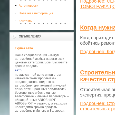
Подробнее: 
Авто новости
ТОМОГРАФА (К
Полезная информация
Контакты
Когда нужн
ОБЪЯВЛЕНИЯ
Когда приходит
обойтись ремон
скупка авто
Подробнее: Ког
Наша специализация – выкуп
автомобилей любых марок и всех
ценовых категорий. Если Вы хотите
срочно продать
авто
Строительна
по адекватной цене и при этом
качество с
избежать таких проблем как
предпродажная подготовка
автомобиля, длительный и нудный
Строительная э
поиск потенциальных покупателей,
бесконечные и бесплодные
экспертиз, проц
телефонные и личные переговоры –
обращайтесь в АВТОВЫКУП.
Подробнее: Стро
АВТОВЫКУП – сервис для тех, кому
необходимо срочно продать
строительных р
автомобиль в Минске и Беларуси.