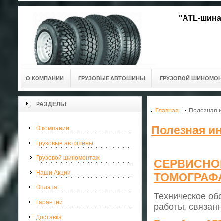
"ATL-шина
О КОМПАНИИ
ГРУЗОВЫЕ АВТОШИНЫ
ГРУЗОВОЙ ШИНОМО
РАЗДЕЛЫ
Главная
Полезная 
Полезная и
О компании
Грузовые автошины
Грузовой шиномонтаж
СЕРВИСНО
Наши Акции
ТОМОГРАФА
Оплата
Техническое об
Гарантии
работы, связан
Доставка