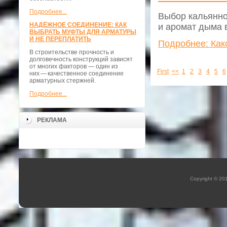
Подробнее...
Выбор кальянног
НАДЁЖНОЕ СОЕДИНЕНИЕ: КАК
и аромат дыма 
ВЫБРАТЬ МУФТЫ ДЛЯ АРМАТУРЫ
И НЕ ПЕРЕПЛАТИТЬ
Подробнее: Как
В строительстве прочность и
долговечность конструкций зависят
от многих факторов — один из
First
<<
1
2
3
4
5
6
них — качественное соединение
арматурных стержней.
Подробнее...
РЕКЛАМА
Copyright © 20