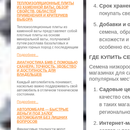
ТЕПЛОИЗОЛЯЦИОННЫЕ ПЛИТЫ
Срок хране
ИЗ КАМЕННОЙ ВАТЫ: ОБЗОР
СВОЙСТВ, ОБЛАСТЕЙ
покупать св
ПРИМЕНЕНИЯ И КРИТЕРИЕВ
ВЫБОРА
Добавки и 
Теплоизоляционные плиты из
каменной ваты представляют собой
семена, об
плотные плиты на основе
всхожести и
минеральной ваты, получаемой
путем расплава базальтовых и
особенно ес
других горных пород с последующим
Подробнее...
ГДЕ КУПИТЬ С
ДИАГНОСТИКА БМВ С ПОМОЩЬЮ
Семена низкоро
СКАНЕРА: ТОЧНОСТЬ, УДОБСТВО
И ДОСТУПНОСТЬ ДЛЯ
магазинах для с
ВЛАДЕЛЬЦЕВ
популярных мест
Каждый автолюбитель понимает,
насколько важно поддерживать свой
Садовые ц
автомобиль в отличном техническом
состоянии.
качество се
Подробнее...
в таких маг
АВТОЛОМБАРД — БЫСТРЫЕ
регионально
ДЕНЬГИ ПОД ЗАЛОГ
АВТОМОБИЛЯ БЕЗ ЛИШНИХ
ВОПРОСОВ
Интернет-м
Финансовые трудности могут