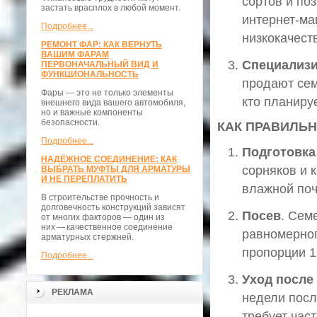
сортов и по
застать врасплох в любой момент.
интернет-ма
Подробнее...
низкокачест
РЕМОНТ ФАР: КАК ВЕРНУТЬ
ВАШИМ ФАРАМ
Специализ
ПЕРВОНАЧАЛЬНЫЙ ВИД И
ФУНКЦИОНАЛЬНОСТЬ
продают сем
Фары — это не только элементы
кто планиру
внешнего вида вашего автомобиля,
но и важные компоненты
безопасности.
КАК ПРАВИЛЬ
Подробнее...
Подготовка
НАДЁЖНОЕ СОЕДИНЕНИЕ: КАК
сорняков и 
ВЫБРАТЬ МУФТЫ ДЛЯ АРМАТУРЫ
И НЕ ПЕРЕПЛАТИТЬ
влажной поч
В строительстве прочность и
долговечность конструкций зависят
Посев
. Сем
от многих факторов — один из
них — качественное соединение
равномерног
арматурных стержней.
пропорции 1
Подробнее...
Уход после
РЕКЛАМА
недели посл
требует част