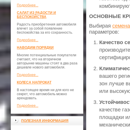
Подробнее...
комбинируют
САЛАТ ИЗ РАДОСТИ И
ОСНОВНЫЕ КР
БЕСПОКОЙСТВА
Радость приобретения автомобиля
Выбирая
семена
влечет за собой появление
параметров:
беспокойства за его сохранность.
Подробнее...
Качество с
НАВОДИМ ПОРЯДКИ
производите
Многие потенциальные покупатели
сертифициро
считают, что на вторичном
авторынке машины стоят в два раза
дешевле нового автомобиля.
Климатичес
Подробнее...
вашего реги
КОЛЕСА НАПРОКАТ
зон лучше в
В настоящее время ни для кого не
или высокую
секрет, что автомобиль можно
арендовать.
Устойчивос
Подробнее...
качестве га
площадки ил
ПОЛЕЗНАЯ ИНФОРМАЦИЯ
механическ