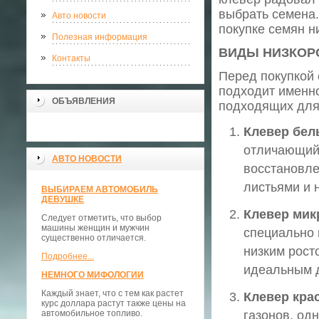
выбрать семена.
Авто новости
покупке семян н
Полезная информация
ВИДЫ НИЗКОР
Контакты
Перед покупкой 
подходит именно
ОБЪЯВЛЕНИЯ
подходящих для 
Клевер белы
отличающийс
АВТО НОВОСТИ
восстановле
листьями и 
ВЫБИРАЕМ АВТОМОБИЛЬ
ДЕВУШКЕ
Клевер мик
Следует отметить, что выбор
машины женщин и мужчин
специально 
существенно отличается.
низким рост
Подробнее...
идеальным д
НЕМНОГО МИФОЛОГИИ
Каждый знает, что с тем как растет
Клевер крас
курс доллара растут также цены на
автомобильное топливо.
газонов, од