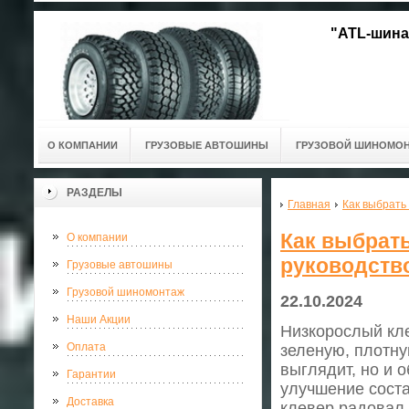
"ATL-шина
О КОМПАНИИ
ГРУЗОВЫЕ АВТОШИНЫ
ГРУЗОВОЙ ШИНОМО
РАЗДЕЛЫ
Главная
Как выбрать
Как выбрать
О компании
руководств
Грузовые автошины
Грузовой шиномонтаж
22.10.2024
Наши Акции
Низкорослый кле
Оплата
зеленую, плотну
выглядит, но и 
Гарантии
улучшение соста
Доставка
клевер радовал